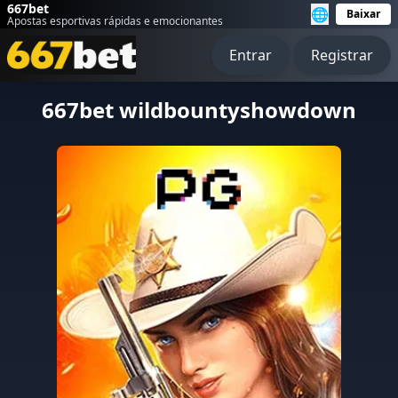
667bet
🌐
Baixar
Apostas esportivas rápidas e emocionantes
Entrar
Registrar
667bet wildbountyshowdown