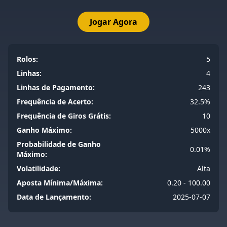
Jogar Agora
Rolos:
5
Linhas:
4
Linhas de Pagamento:
243
Frequência de Acerto:
32.5%
Frequência de Giros Grátis:
10
Ganho Máximo:
5000x
Probabilidade de Ganho
0.01%
Máximo:
Volatilidade:
Alta
Aposta Mínima/Máxima:
0.20 - 100.00
Data de Lançamento:
2025-07-07