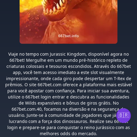
Viaje no tempo com Jurassic Kingdom, disponível agora no
667bet! Mergulhe em um mundo pré-histórico repleto de
criaturas colossais e tesouros escondidos. Através do 667bet
app, você tem acesso imediato a este slot visualmente
impressionante, onde cada giro pode despertar um T-Rex de
prêmios. O site 667bet.com oferece a plataforma mais estável
para você apostar com confiança. Para iniciar sua aventura,
utilize o 667bet login entrar e descubra as funcionalidades
de Wilds expansíveis e bônus de giros grátis. No
667bet.com.40, focamos na diversão e na segurança do
usuário. Junte-se à comunidade de jogadores que já estão
🇧🇷
lucrando com a força dos dinossauros. Realize seu 667bet
login e prepare-se para conquistar o reino jurássico com as
melhores odds do mercado.