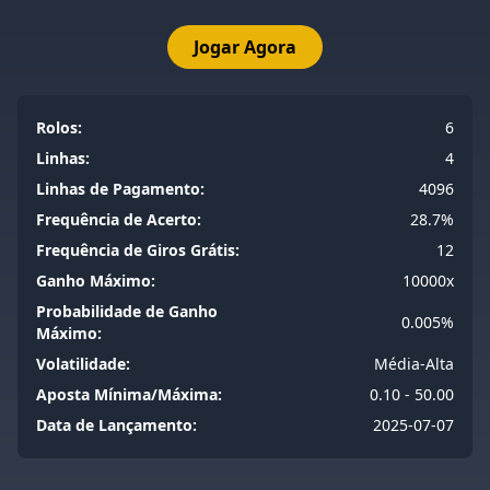
Jogar Agora
Rolos:
6
Linhas:
4
Linhas de Pagamento:
4096
Frequência de Acerto:
28.7%
Frequência de Giros Grátis:
12
Ganho Máximo:
10000x
Probabilidade de Ganho
0.005%
Máximo:
Volatilidade:
Média-Alta
Aposta Mínima/Máxima:
0.10 - 50.00
Data de Lançamento:
2025-07-07