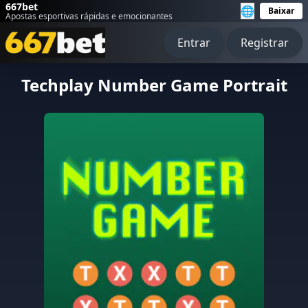
667bet
🌐
Baixar
Apostas esportivas rápidas e emocionantes
Entrar
Registrar
Techplay Number Game Portrait