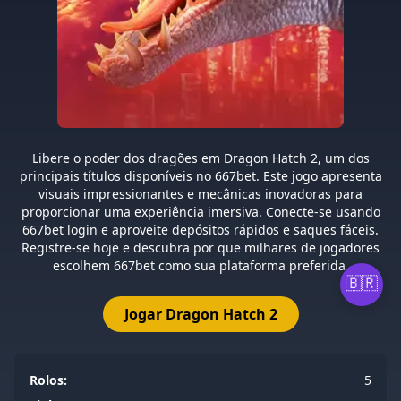
Libere o poder dos dragões em Dragon Hatch 2, um dos
principais títulos disponíveis no 667bet. Este jogo apresenta
visuais impressionantes e mecânicas inovadoras para
proporcionar uma experiência imersiva. Conecte-se usando
667bet login e aproveite depósitos rápidos e saques fáceis.
Registre-se hoje e descubra por que milhares de jogadores
escolhem 667bet como sua plataforma preferida.
🇧🇷
Jogar Dragon Hatch 2
Rolos:
5