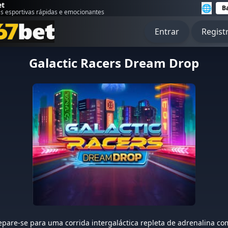
et
🌐
B
s esportivas rápidas e emocionantes
Entrar
Regist
Galactic Racers Dream Drop
epare-se para uma corrida intergaláctica repleta de adrenalina co