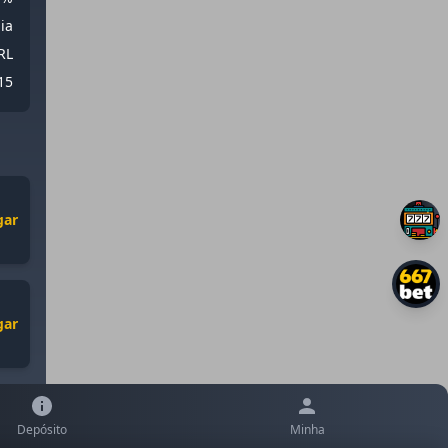
ia
RL
15
gar
gar
Depósito
Minha